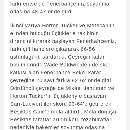
farkı eritse de Fenerbahçemiz soyunma
odasına 48-47 önde girdi.
İkinci yarıya Horton-Tucker ve Metecan’ın
elinden bulduğu üçlüklerle rakibinin
direncini kırarak başlayan Fenerbahçemiz,
farkı çift hanelere çıkararak 66-56
üstünlüğünü sürdürdü. Çeyreğin kalan
bölümlerinde Wade Baldwin’den de skor
katkısı alan Fenerbahçe Beko, karar
çeyreğine 20 sayı farkla 82-62 önde gitti.
Dördüncü çeyreğe de Mikael Jantunen ve
Horton Tucker’ın üçlükleriyle başlayan
Sarı-Lacivertliler skoru 90-64’e getirerek
Beşiktaş Gain’e mola aldırdı. Mola dönüşü
Beşiktaş taraftarlarının kötü tezahüratları
nedeniyle hakemler soyunma odasına