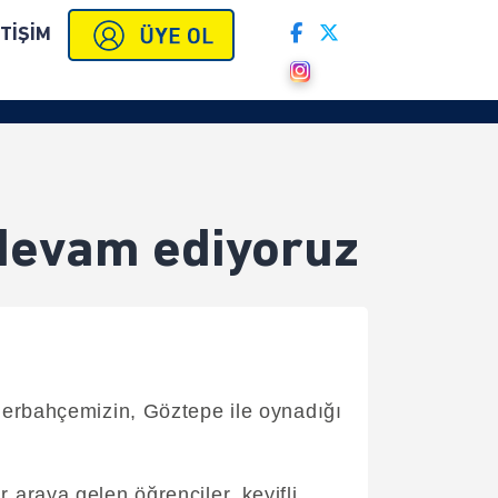
ETİŞİM
devam ediyoruz
nerbahçemizin, Göztepe ile oynadığı
raya gelen öğrenciler, keyifli