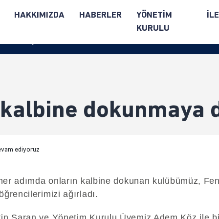
R
HAKKIMIZDA
HABERLER
YÖNETİM
İL
KURULU
a devam ediyoruz
 kalbine dokunmaya 
 her adımda onların kalbine dokunan kulübümüz, Fe
rencilerimizi ağırladı.
n Saran ve Yönetim Kurulu Üyemiz Adem Köz ile bir a