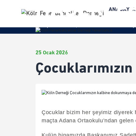
HABERLE
ANASAYFA
Anasayfa
/
Haberler
/ Çocuklarımızın kalbine dokunmay
25 Ocak 2026
Çocuklarımızın
Çocuklar bizim her şeyimiz diyerek
maçta Adana Ortaokulu’ndan gelen öğ
Kulüp binamızda Başkanımız Sadetti