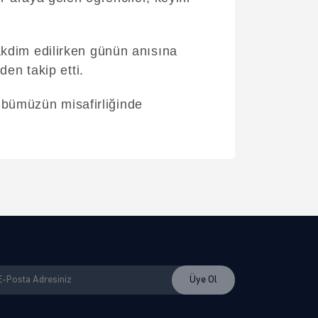
akdim edilirken günün anısına
den takip etti.
übümüzün misafirliğinde