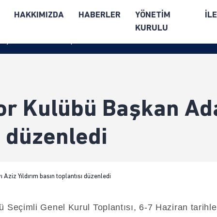
R
HAKKIMIZDA
HABERLER
YÖNETİM
İL
KURULU
ı Aziz Yıldırım basın toplantısı düzenledi
r Kulübü Başkan Aday
ı düzenledi
eçimli Genel Kurul Toplantısı, 6-7 Haziran tarihler