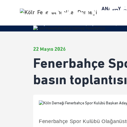
HABERLE
ANASAYFA
Anasayfa
/
Haberler
/ Fenerbahçe Spor Kulübü Başkan Aday
22 Mayıs 2026
Fenerbahçe Spo
basın toplantıs
Fenerbahçe Spor Kulübü Olağanüstü S