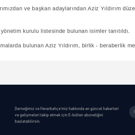
rımızdan ve başkan adaylarından Aziz Yıldırım düzen
 yönetim kurulu listesinde bulunan isimler tanıtıldı.
larda bulunan Aziz Yıldırım, birlik - beraberlik mes
Derneğimiz ve Fenerbahçe'miz hakkında en güncel haberleri
ve gelişmeleri takip etmek için E-bülten aboneliğini
başlatabilirsin.