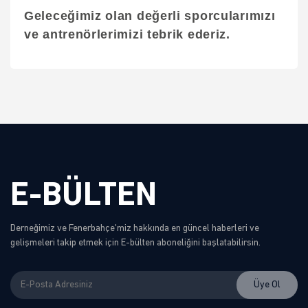
Geleceğimiz olan değerli sporcularımızı
ve antrenörlerimizi tebrik ederiz.
E-BÜLTEN
Derneğimiz ve Fenerbahçe'miz hakkında en güncel haberleri ve
gelişmeleri takip etmek için E-bülten aboneliğini başlatabilirsin.