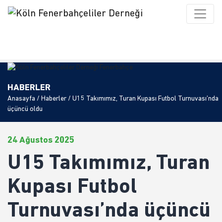
HABERLER
Anasayfa
/
Haberler
/ U15 Takımımız, Turan Kupası Futbol Turnuvası’nda
üçüncü oldu
24 Ağustos 2025
U15 Takımımız, Turan
Kupası Futbol
Turnuvası’nda üçüncü