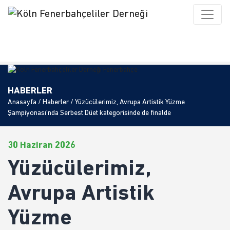
HABERLER
Anasayfa
/
Haberler
/ Yüzücülerimiz, Avrupa Artistik Yüzme
Şampiyonası’nda Serbest Düet kategorisinde de finalde
30 Haziran 2026
Yüzücülerimiz,
Avrupa Artistik
Yüzme